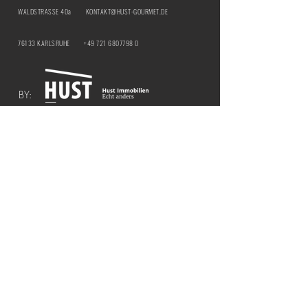
WALDSTRASSE 40a
KONTAKT@HUST-GOURMET.DE
76133 KARLSRUHE
+49 721 6807798 0
BY:
IMPRESSUM
DATENSCHUTZ
ÖFFNUNGSZEITEN | HUST Genussbar
MITTWOCH & DONNERSTAG |
12:00 - 21:00
UHR
​FREITAG & SAMSTAG |
12:00 - 18:00 UHR
ÖFFNUNGSZEITEN | HUST BY THE CURTAIN
COCKTAILBAR
FREITAG & SAMSTAG