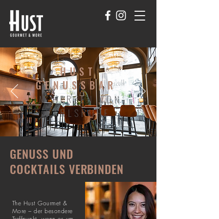
HUST
GENUSSBAR
IM HERZEN VON
KARLSRUHE
GENUSS UND
COCKTAILS VERBINDEN
The Hust Gourmet &
More – der besondere
Treffpunkt, wenn es um