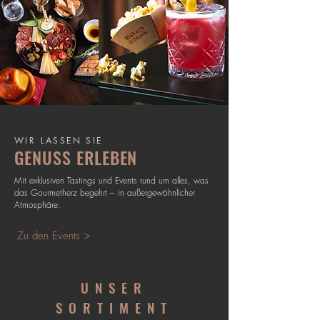
WIR LASSEN SIE
GENUSS ERLEBEN
Mit exklusiven Tastings und Events rund um alles, was
das Gourmetherz begehrt
–
in außergewöhnlicher
Atmosphäre.
Zu den Events >
UNSER
SORTIMENT