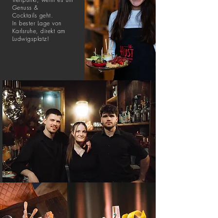
Genuss &
Cocktails
geht.
In bester Lage von
Karlsruhe, direkt am
Ludwigsplatz!