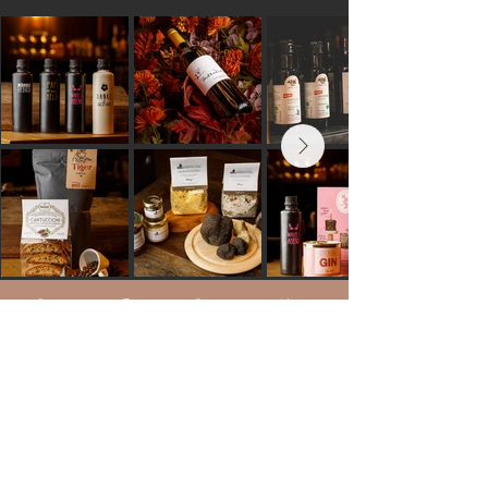
JETZT ENTDECKEN
"Essen ist ein Bedürfnis, Genießen eine Kunst."
-LA ROCHEFOUCAULD -
WALDSTRASSE 40a
KONTAKT@HUST-GOURMET.DE
76133 KARLSRUHE
+49 721 6807798 0