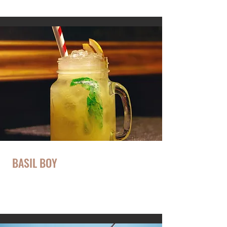
BASIL BOY
alkoholfreier Sommerdrink mit Basilikum und
Orangensaft