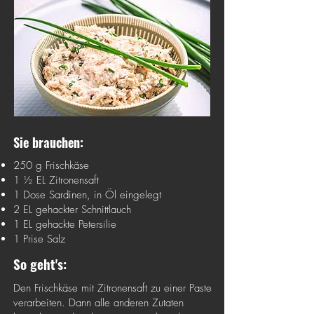
Sie brauchen:
250 g Frischkäse
1 ½ EL Zitronensaft
1 Dose Sardinen, in Öl eingelegt
2 EL gehackter Schnittlauch
1 EL gehackte Petersilie
1 Prise Salz
So geht's:
Den Frischkäse mit Zitronensaft zu einer Paste
verarbeiten. Dann alle anderen Zutaten