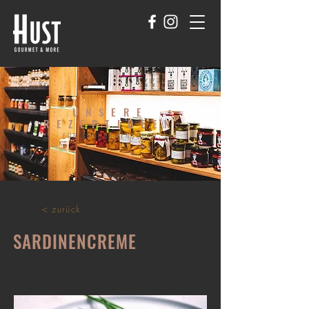
UNSERE
REZEPTIDEEN
FÜR GENUSSMENSCHEN
< zurück
SARDINENCREME