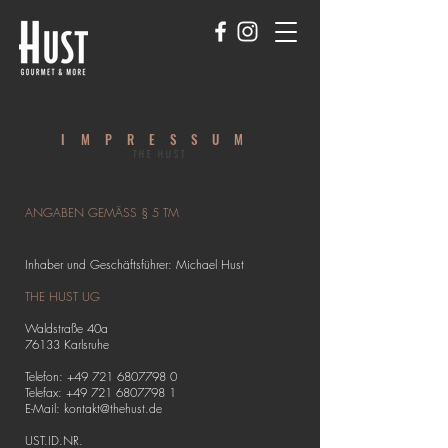
IMPRESSUM
THE HUST
ANGABEN GEMÄSS § 5 TM
Inhaber und Geschäftsführer: Michael Hust
THE HUST UG
Waldstraße 40a
76133 Karlsruhe
Telefon:
+49 721 6807798 0
Telefax:
+49 721 6807798 1
E-Mail:
kontakt@thehust.de
UST.ID.NR.