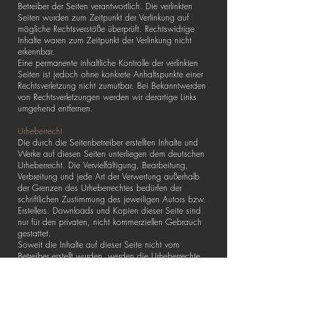
Betreiber der Seiten verantwortlich. Die verlinkten
Seiten wurden zum Zeitpunkt der Verlinkung auf
mögliche Rechtsverstöße überprüft. Rechtswidrige
Inhalte waren zum Zeitpunkt der Verlinkung nicht
erkennbar.
Eine permanente inhaltliche Kontrolle der verlinkten
Seiten ist jedoch ohne konkrete Anhaltspunkte einer
Rechtsverletzung nicht zumutbar. Bei Bekanntwerden
von Rechtsverletzungen werden wir derartige Links
umgehend entfernen.
Urheberrecht
Die durch die Seitenbetreiber erstellten Inhalte und
Werke auf diesen Seiten unterliegen dem deutschen
Urheberrecht. Die Vervielfältigung, Bearbeitung,
Verbreitung und jede Art der Verwertung außerhalb
der Grenzen des Urheberrechtes bedürfen der
schriftlichen Zustimmung des jeweiligen Autors bzw.
Erstellers. Downloads und Kopien dieser Seite sind
nur für den privaten, nicht kommerziellen Gebrauch
gestattet.
Soweit die Inhalte auf dieser Seite nicht vom
Betreiber erstellt wurden, werden die Urheberrechte
Dritter beachtet. Insbesondere werden Inhalte Dritter
als solche gekennzeichnet. Sollten Sie trotzdem auf
eine Urheberrechtsverletzung aufmerksam werden,
bitten wir um einen entsprechenden Hinweis. Bei
Bekanntwerden von Rechtsverletzungen werden wir