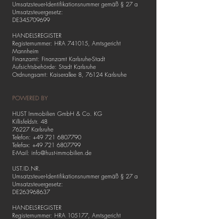
Umsatzsteuer-Identifikationsnummer gemäß § 27 a
Umsatzsteuergesetz:
DE345709699
HANDELSREGISTER
Registernummer: HRA 741015, Amtsgericht
Mannheim
Finanzamt: Finanzamt Karlsruhe-Stadt
Aufsichtsbehörde: Stadt Karlsruhe
Ordnungsamt: Kaiserallee 8, 76124 Karlsruhe
POWERED BY
HUST Immobilien GmbH & Co. KG
Killisfeldstr. 48
76227 Karlsruhe
Telefon: +49 721 6807790
Telefax: +49 721 6807799
E-Mail:
info@hust-immobilien.de
UST.ID.NR.
Umsatzsteuer-Identifikationsnummer gemäß § 27 a
Umsatzsteuergesetz:
DE263968637
HANDELSREGISTER
Registernummer: HRA 105177, Amtsgericht