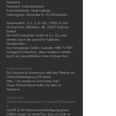
Mannheim
Finanzamt: Karlsruhe-Durlach
Aufsichtsbehörde: Stadt Karlsruhe
Ordnungsamt: Kaiserallee 8, 76124 Karlsruhe
Verantwortlich i.S.d. § 55 Abs. 2 RStV ist Herr
Michael Hust, Killisfeldstr. 48, 76227 Karlsruhe-
Durlach
Die HUST Immobilien GmbH & Co. KG wird
vertreten durch den persönlich haftenden
Gesellschafter:
Hust Verwaltungs GmbH, Karlsruhe, HRB 717097,
Amtsgericht Mannheim, diese wiederum vertreten
durch den Geschäftsführer Herrn Michael Hust.
EU-Streitschlichtung
Die Europäische Kommission stellt eine Plattform zur
Online-Streitbeilegung (OS) bereit:
https://ec.europa.eu/consumers/odr/.
Unsere E-Mail-Adresse finden Sie oben im
Impressum.
Hinweis zum
Verbraucherstreitbeilegung/Universalschlichtungsstell
e
Gemäß § 36 Verbraucherstreitbeilegungsgesetz
(VSBG) weisen wir darauf hin, dass wir nicht an