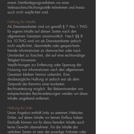
einem Streitbeilegungsverfahren vor einer
Verbraucherschlichtungsstelle teilnehmen und hierzu
auch nicht verpflichtet sind.
Haftung für Inhalte
Als Diensteanbieter sind wir gemäß § 7 Abs.1 TMG
für eigene Inhalte auf diesen Seiten nach den
allgemeinen Gesetzen verantwortlich. Nach §§ 8
bis 10 TMG sind wir als Diensteanbieter jedoch
nicht verpflichtet, übermittelte oder gespeicherte
fremde Informationen zu überwachen oder nach
Umständen zu forschen, die auf eine rechtswidrige
Tätigkeit hinweisen.
Verpflichtungen zur Entfernung oder Sperrung der
Nutzung von Informationen nach den allgemeinen
Gesetzen bleiben hiervon unberührt. Eine
diesbezügliche Haftung ist jedoch erst ab dem
Zeitpunkt der Kenntnis einer konkreten
Rechtsverletzung möglich. Bei Bekanntwerden von
entsprechenden Rechtsverletzungen werden wir diese
Inhalte umgehend entfernen.
Haftung für Links
Unser Angebot enthält Links zu externen Websites
Dritter, auf deren Inhalte wir keinen Einfluss haben.
Deshalb können wir für diese fremden Inhalte auch
keine Gewähr übernehmen. Für die Inhalte der
verlinkten Seiten ist stets der jeweilige Anbieter oder