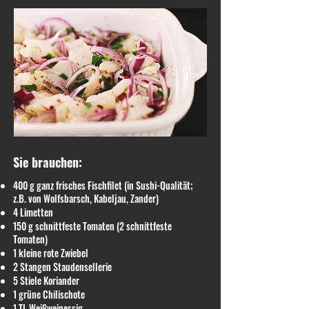
Sie brauchen:
400 g ganz frisches Fischfilet (in Sushi-Qualität;
z.B. von Wolfsbarsch, Kabeljau, Zander)
4 Limetten
150 g schnittfeste Tomaten (2 schnittfeste
Tomaten)
1 kleine rote Zwiebel
2 Stangen Staudensellerie
5 Stiele Koriander
1 grüne Chilischote
1 TL Weißweinessig