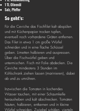
1 TL Olivenöl
Salz, Pfeffer
So geht's:
Für die Ceviche das Fischfilet kalt abspülen
und mit Küchenpapier trocken tupfen,
eventuell noch vorhandene Gräten entfernen.
Das Filet in etwa 1 cm große Würfel
schneiden und in eine flache Schüssel
geben. Limetten halbieren und auspressen.
Über die Fischwürfel geben und
untermischen. Fisch mit Folie abdecken. Die
Ceviche mindestens 3 Stunden im
Kühlschrank ziehen lassen (marinieren), dabei
ab und zu umrühren.
Inzwischen die Tomaten in kochendes
Wasser tauchen, mit einer Schaumkelle
herausheben und kalt abschrecken. Tomaten
häuten, halbieren, entkernen und in kleine
Würfel schneiden. Zwiebel schälen, vierteln