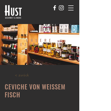
UNSERE
REZEPTIDEEN
FÜR GENUSSMENSCHEN
< zurück
CEVICHE VON WEISSEM
FISCH