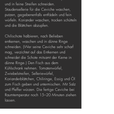
und in feine Streifen schneiden.
Staudensellerie für die Ceviche waschen,
putzen, gegebenenfalls entfädeln und fein
würfeln. Koriander waschen, trocken schütteln
und die Blättchen abzupfen.
Chilischote halbieren, nach Belieben
entkernen, waschen und in dünne Ringe
schneiden. (Wer seine Ceviche sehr scharf
mag, verzichtet auf das Entkernen und
schneidet die Schote mitsamt der Kerne in
dünne Ringe.) Den Fisch aus dem
Kühlschrank nehmen. Tomatenwürfel,
Zwiebelstreifen, Selleriewürfel,
Korianderblättchen, Chiliringe, Essig und Öl
zum Fisch geben und untermischen. Mit Salz
und Pfeffer würzen. Die fertige Ceviche bei
Raumtemperatur noch 15–20 Minuten ziehen
lassen.