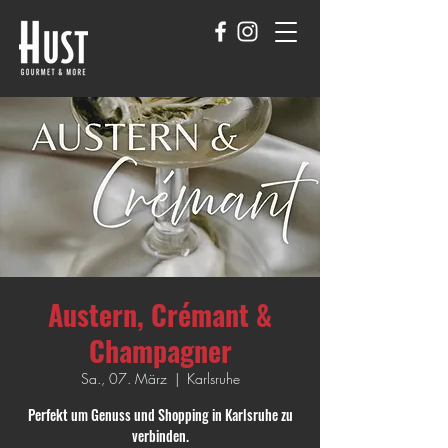
Austern, Crémant &
Champagner
Sa., 07. März
  |  
Karlsruhe
Perfekt um Genuss und Shopping in Karlsruhe zu
verbinden.