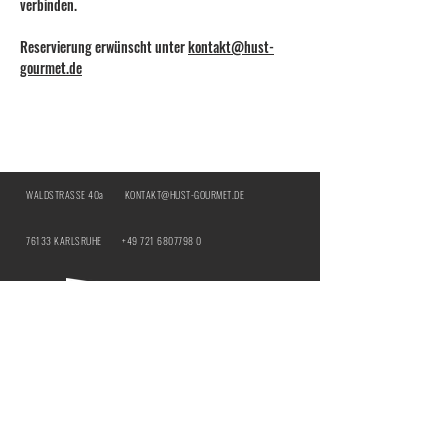
verbinden.
Reservierung erwünscht unter 
kontakt@hust-
gourmet.de
WALDSTRASSE 40a
KONTAKT@HUST-GOURMET.DE
76133 KARLSRUHE
+49 721 6807798 0
BY:
IMPRESSUM
DATENSCHUTZ
ÖFFNUNGSZEITEN | HUST Genussbar