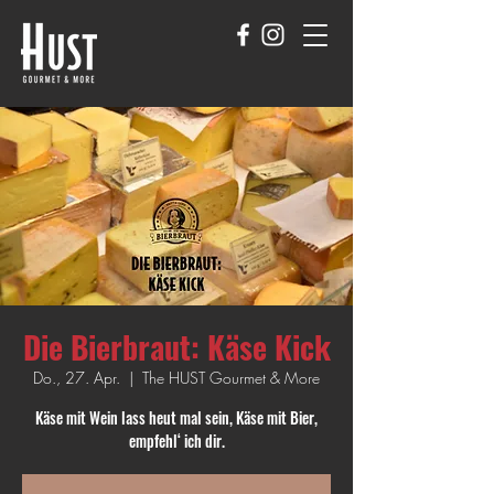
Die Bierbraut: Käse Kick
Do., 27. Apr.
  |  
The HUST Gourmet & More
Käse mit Wein lass heut mal sein, Käse mit Bier,
empfehl‘ ich dir.