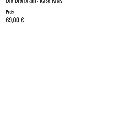
Die Bierbraut: Käse Kick
Preis
69,00 €
WALDSTRASSE 40a
KONTAKT@HUST-GOURMET.DE
76133 KARLSRUHE
+49 721 6807798 0
BY:
IMPRESSUM
DATENSCHUTZ