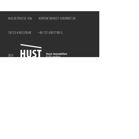
WALDSTRASSE 40a
KONTAKT@HUST-GOURMET.DE
76133 KARLSRUHE
+49 721 6807798 0
BY:
IMPRESSUM
DATENSCHUTZ
ÖFFNUNGSZEITEN | HUST Genussbar
MITTWOCH & DONNERSTAG |
12:00 - 21:00
UHR
​FREITAG & SAMSTAG |
12:00 - 18:00 UHR
ÖFFNUNGSZEITEN | HUST BY THE CURTAIN