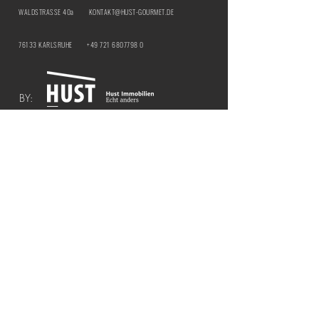
WALDSTRASSE 40a
KONTAKT@HUST-GOURMET.DE
76133 KARLSRUHE
+49 721 6807798 0
BY:
IMPRESSUM
DATENSCHUTZ
ÖFFNUNGSZEITEN | HUST Genussbar
MITTWOCH & DONNERSTAG |
12:00 - 21:00
UHR
​FREITAG & SAMSTAG |
12:00 - 18:00 UHR
ÖFFNUNGSZEITEN | HUST BY THE CURTAIN
COCKTAILBAR
FREITAG & SAMSTAG