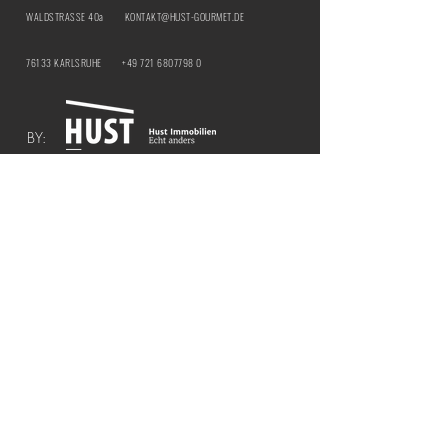
WALDSTRASSE 40a
KONTAKT@HUST-GOURMET.DE
76133 KARLSRUHE
+49 721 6807798 0
BY:
IMPRESSUM
DATENSCHUTZ
ÖFFNUNGSZEITEN | HUST Genussbar
MITTWOCH & DONNERSTAG |
12:00 - 21:00
UHR
​FREITAG & SAMSTAG |
12:00 - 18:00 UHR
ÖFFNUNGSZEITEN | HUST BY THE CURTAIN
COCKTAILBAR
FREITAG & SAMSTAG