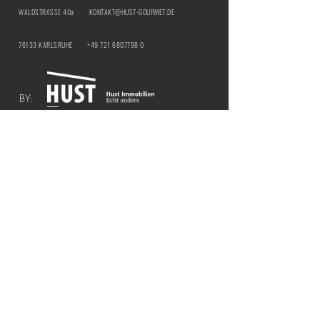
WALDSTRASSE 40a
KONTAKT@HUST-GOURMET.DE
76133 KARLSRUHE
+49 721 6807798 0
BY:
IMPRESSUM
DATENSCHUTZ
ÖFFNUNGSZEITEN | HUST Genussbar
MITTWOCH & DONNERSTAG |
12:00 - 21:00
UHR
​FREITAG & SAMSTAG |
12:00 - 18:00 UHR
ÖFFNUNGSZEITEN | HUST BY THE CURTAIN
COCKTAILBAR
FREITAG & SAMSTAG