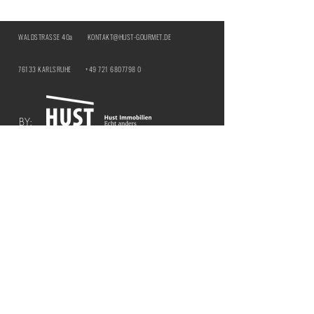
WALDSTRASSE 40a
KONTAKT@HUST-GOURMET.DE
76133 KARLSRUHE
+49 721 6807798 0
BY:
IMPRESSUM
DATENSCHUTZ
ÖFFNUNGSZEITEN | HUST Genussbar
MITTWOCH & DONNERSTAG |
12:00 - 21:00
UHR
​FREITAG & SAMSTAG |
12:00 - 18:00 UHR
ÖFFNUNGSZEITEN | HUST BY THE CURTAIN
COCKTAILBAR