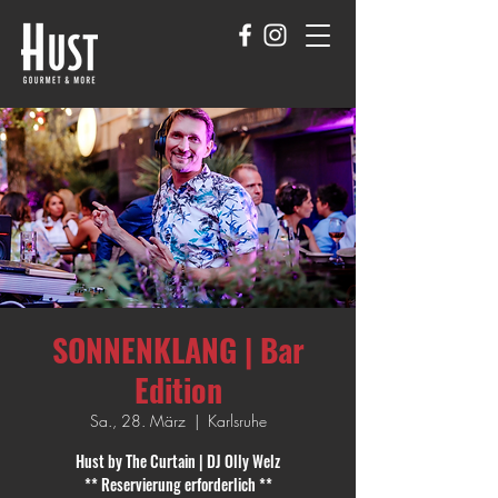
SONNENKLANG | Bar
Edition
Sa., 28. März
  |  
Karlsruhe
Hust by The Curtain | DJ Olly Welz
** Reservierung erforderlich **