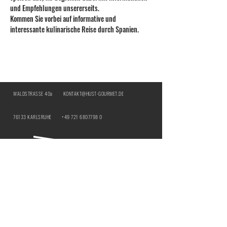
und Empfehlungen unsererseits. 
Kommen Sie vorbei auf informative und 
interessante kulinarische Reise durch Spanien. 
WALDSTRASSE 40a
KONTAKT@HUST-GOURMET.DE
76133 KARLSRUHE
+49 721 6807798 0
BY:
IMPRESSUM
DATENSCHUTZ
ÖFFNUNGSZEITEN | HUST Genussbar
MITTWOCH & DONNERSTAG |
12:00 - 21:00
UHR