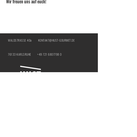
Wir freuen uns auf euch!
WALDSTRASSE 40a
KONTAKT@HUST-GOURMET.DE
76133 KARLSRUHE
+49 721 6807798 0
BY:
IMPRESSUM
DATENSCHUTZ
ÖFFNUNGSZEITEN | HUST Genussbar
MITTWOCH & DONNERSTAG |
12:00 - 21:00
UHR
​FREITAG & SAMSTAG |
12:00 - 18:00 UHR