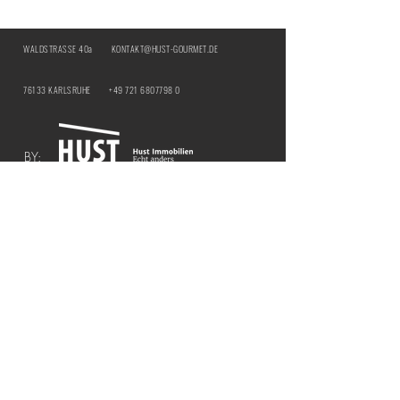
WALDSTRASSE 40a
KONTAKT@HUST-GOURMET.DE
76133 KARLSRUHE
+49 721 6807798 0
BY:
IMPRESSUM
DATENSCHUTZ
ÖFFNUNGSZEITEN | HUST Genussbar
MITTWOCH & DONNERSTAG |
12:00 - 21:00
UHR
​FREITAG & SAMSTAG |
12:00 - 18:00 UHR
ÖFFNUNGSZEITEN | HUST BY THE CURTAIN