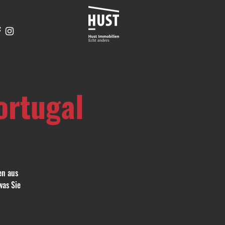
ortugal
en aus
was Sie