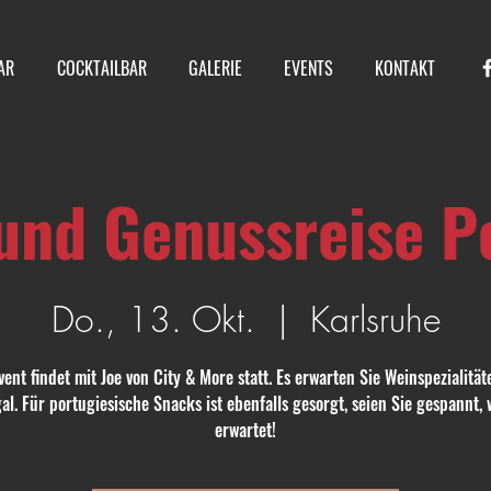
AR
COCKTAILBAR
GALERIE
EVENTS
KONTAKT
und Genussreise P
Do., 13. Okt.
  |  
Karlsruhe
vent findet mit Joe von City & More statt. Es erwarten Sie Weinspezialität
al. Für portugiesische Snacks ist ebenfalls gesorgt, seien Sie gespannt, 
erwartet!