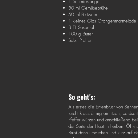
1 Selleriestange
50 ml Gemüsebrühe
50 ml Portwein
1 kleines Glas Orangenmarmelade
3 TL Sesamöl
100 g Butter
Salz, Pfeffer
So geht's:
Als erstes die Entenbrust von Sehne
leicht kreuzförmig einritzen, beidsei
Pfeffer würzen und anschließend bei 
der Seite der Haut in heißem Öl kn
Brust dann umdrehen und kurz auf de