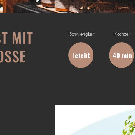
T MIT
Schwierigkeit
Kochzeit
OSSE
leicht
40 min