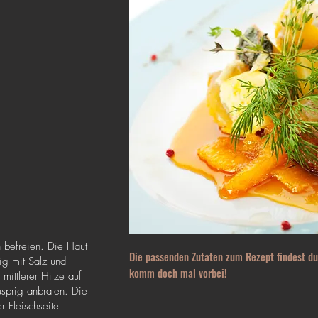
n befreien. Die Haut
Die passenden Zutaten zum Rezept findest du
tig mit Salz und
komm doch mal vorbei!
mittlerer Hitze auf
usprig anbraten. Die
r Fleischseite