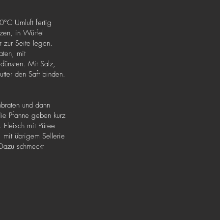
0°C Umluft fertig
tzen, in Würfel
r zur Seite legen.
aten, mit
ünsten. Mit Salz,
utter den Saft binden.
anbraten und dann
die Pfanne geben kurz
 Fleisch mit Püree
, mit übrigem Sellerie
 Dazu schmeckt