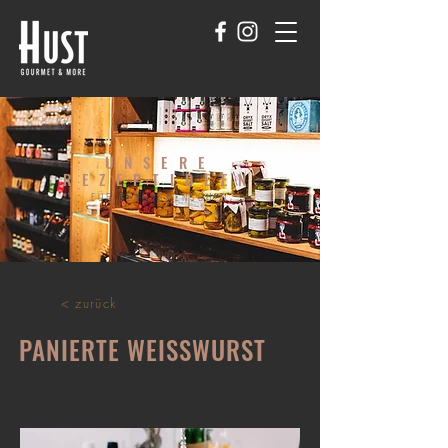
UNSERE
REZEPTIDEEN
FÜR GENUSSMENSCHEN
< zurück
PANIERTE WEISSWURST