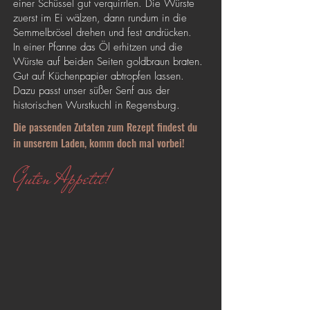
einer Schüssel gut verquirrlen. Die Würste
zuerst im Ei wälzen, dann rundum in die
Semmelbrösel drehen und fest andrücken.
In einer Pfanne das Öl erhitzen und die
Würste auf beiden Seiten goldbraun braten.
Gut auf Küchenpapier abtropfen lassen.
Dazu passt unser süßer Senf aus der
historischen Wurstkuchl in Regensburg.
Die passenden Zutaten zum Rezept findest du
in unserem Laden, komm doch mal vorbei!
Guten Appetit!