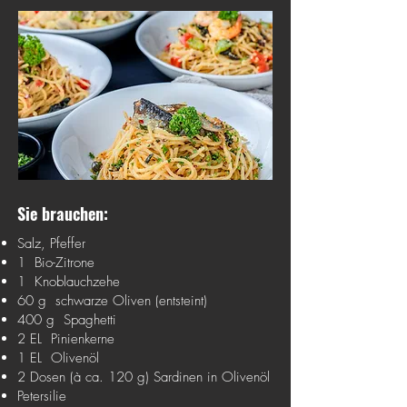
Sie brauchen:
Salz, Pfeffer
1 Bio-Zitrone
1 Knoblauchzehe
60 g schwarze Oliven (entsteint)
400 g Spaghetti
2 EL Pinienkerne
1 EL Olivenöl
2 Dosen (à ca. 120 g) Sardinen in Olivenöl
Petersilie