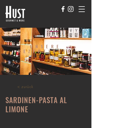
UNSERE
REZEPTIDEEN
FÜR GENUSSMENSCHEN
< zurück
SARDINEN-PASTA AL
LIMONE