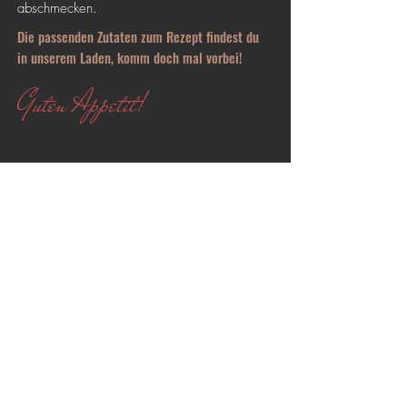
abschmecken.
Die passenden Zutaten zum Rezept findest du
in unserem Laden, komm doch mal vorbei!
Guten Appetit!
WALDSTRASSE 40a
KONTAKT@HUST-GOURMET.DE
76133 KARLSRUHE
+49 721 6807798 0
BY:
IMPRESSUM
DATENSCHUTZ