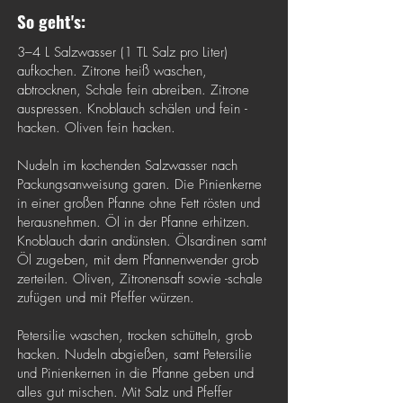
So geht's:
3–4 L Salzwasser (1 TL Salz pro Liter)
aufkochen. Zitrone heiß waschen,
abtrocknen, Schale fein abreiben. Zitrone
auspressen. Knoblauch schälen und fein ­
hacken. Oliven fein hacken.
Nudeln im kochenden Salzwasser nach
Packungsanweisung garen. Die Pinienkerne
in einer großen Pfanne ohne Fett rösten und
herausnehmen. Öl in der Pfanne erhitzen.
Knoblauch darin andünsten. Ölsardinen samt
Öl zugeben, mit dem Pfannenwender grob
zerteilen. Oliven, Zitronensaft sowie -schale
zu­fügen und mit Pfeffer würzen.
Petersilie waschen, trocken schütteln, grob
hacken. Nudeln abgießen, samt Petersilie
und Pinienkernen in die Pfanne geben und
alles gut mischen. Mit Salz und Pfeffer