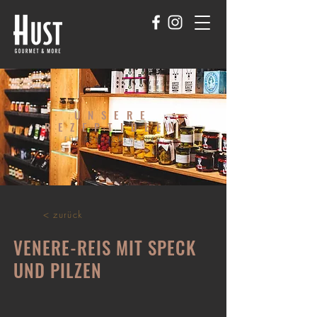
UNSERE
REZEPTIDEEN
FÜR GENUSSMENSCHEN
< zurück
VENERE-REIS MIT SPECK
UND PILZEN