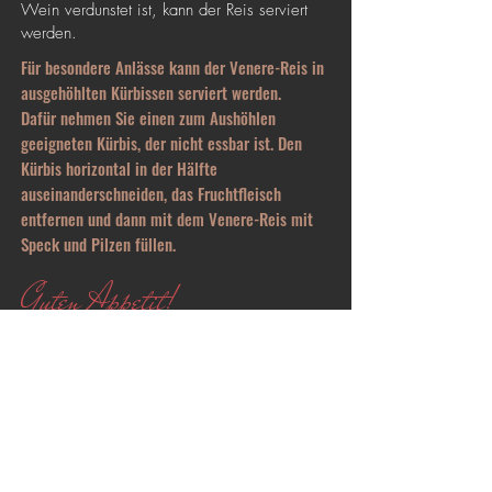
Wein verdunstet ist, kann der Reis serviert
werden.
Für besondere Anlässe kann der Venere-Reis in
ausgehöhlten Kürbissen serviert werden.
Dafür nehmen Sie einen zum Aushöhlen
geeigneten Kürbis, der nicht essbar ist. Den
Kürbis horizontal in der Hälfte
auseinanderschneiden, das Fruchtfleisch
entfernen und dann mit dem Venere-Reis mit
Speck und Pilzen füllen.
Guten Appetit!
WALDSTRASSE 40a
KONTAKT@HUST-GOURMET.DE
76133 KARLSRUHE
+49 721 6807798 0