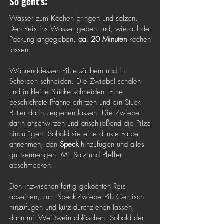
So geht's:
Wasser zum Kochen bringen und salzen.
Den Reis ins Wasser geben und, wie auf der
Packung angegeben,
ca. 20 Minuten
kochen
lassen.
Währenddessen Pilze säubern und in
Scheiben schneiden. Die Zwiebel schälen
und in kleine Stücke schneiden. Eine
beschichtete Pfanne erhitzen und ein Stück
Butter darin zergehen lassen. Die Zwiebel
darin anschwitzen und anschließend die Pilze
hinzufügen. Sobald sie eine dunkle Farbe
annehmen, den
Speck
hinzufügen und alles
gut vermengen. Mit Salz und Pfeffer
abschmecken.
Den inzwischen fertig gekochten Reis
abseihen, zum Speck-Zwiebel-Pilz-Gemisch
hinzufügen und kurz durchziehen lassen,
dann mit Weißwein ablöschen. Sobald der