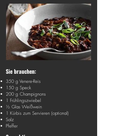
Sie brauchen:
350 g Venere-Reis
150 g Speck
200 g Champignons
1 Frühlingszwiebel
½ Glas Weißwein
1 Kürbis zum Servieren (optional)
Salz
Pfeffer