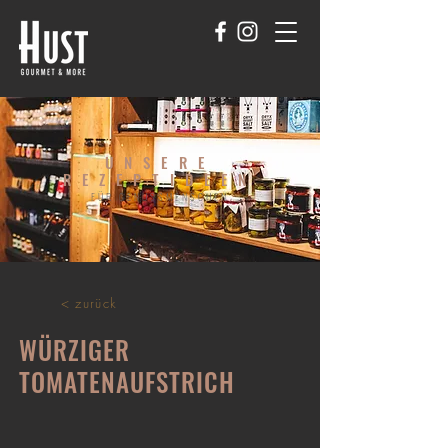
UNSERE
REZEPTIDEEN
FÜR GENUSSMENSCHEN
< zurück
WÜRZIGER
TOMATENAUFSTRICH