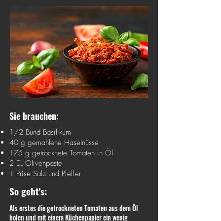
Sie brauchen:
1/2 Bund Basilikum
40 g gemahlene Haselnüsse
175 g getrocknete Tomaten in Öl
2 EL Olivenpaste
1 Prise Salz und Pfeffer
So geht's:
Als erstes die getrockneten Tomaten aus dem Öl
holen und mit einem Küchenpapier ein wenig